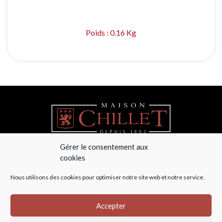
Poids : 0.16 Kg
Gérer le consentement aux
cookies
04 78 48 44 36
Nous utilisons des cookies pour optimiser notre site web et notre service.
Maison Chillet
La Cadorce – Le Haut de la Guilletière
69590 Saint Symphorien sur Coise
Accepter
info@chillet.fr