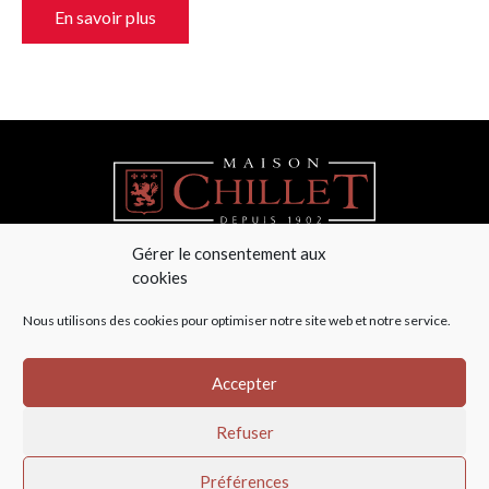
En savoir plus
Gérer le consentement aux
cookies
04 78 48 44 36
Nous utilisons des cookies pour optimiser notre site web et notre service.
Maison Chillet
La Cadorce – Le Haut de la Guilletière
69590 Saint Symphorien sur Coise
Accepter
info@chillet.fr
Refuser
CGV
—
Mentions légales
— copyright © Maison Chillet —
Vous avez une question
Préférences
Reservé aux professionnels
ou besoin d’un tarif ?