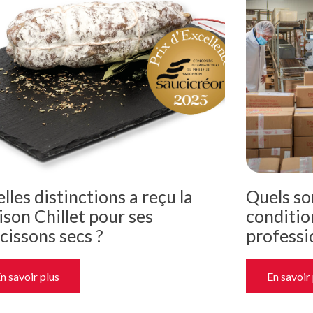
lles distinctions a reçu la
Quels so
son Chillet pour ses
condition
cissons secs ?
professi
n savoir plus
En savoir