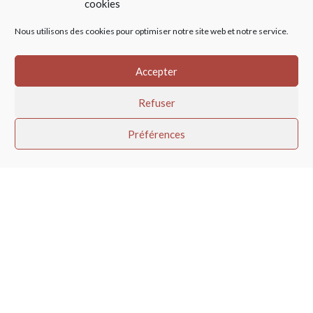
cookies
Nous utilisons des cookies pour optimiser notre site web et notre service.
Accepter
Refuser
Vous avez une question
Préférences
ou besoin d’un tarif ?
Vous souhaitez devenir client ?
04 78 48 44 36
Maison Chillet
La Cadorce – Le Haut de la Guilletière
69590 Saint Symphorien sur Coise
info@chillet.fr
CGV
—
Mentions légales
— copyright © Maison Chillet —
Reservé aux professionnels