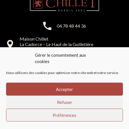
04 78 48 44 36
Maison Chillet
La Cadorce – Le Haut de la Guilletière
69590 Saint Symphorien sur Coise
Gérer le consentement aux
cookies
info@chillet.fr
CGV
—
Mentions légales
— copyright © Maison Chillet —
Nous utilisons des cookies pour optimiser notre site web et notre service.
Reservé aux professionnels
Accepter
Refuser
Vous avez une question
Préférences
ou besoin d’un tarif ?
Vous souhaitez devenir client ?