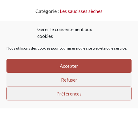
Catégorie :
Les saucisses sèches
Gérer le consentement aux
cookies
Nous utilisons des cookies pour optimiser notre site web et notre service.
Accepter
Refuser
Vous avez une question
Préférences
ou besoin d’un tarif ?
Vous souhaitez devenir client ?
04 78 48 44 36
Maison Chillet
La Cadorce – Le Haut de la Guilletière