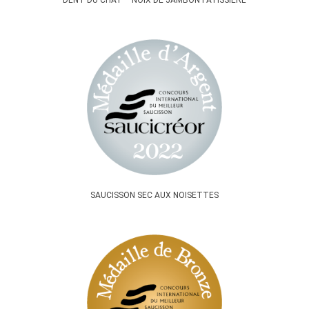
DENT DU CHAT – NOIX DE JAMBON PÂTISSIÈRE
SAUCISSON SEC AUX NOISETTES